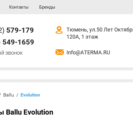
Контакты
Бренды
2)
579-179
Тюмень, ул.50 Лет Октябр
120А, 1 этаж
)
549-1659
Info@ATERMA.RU
й звонок
/
Ballu
/
  Evolution
 Ballu Evolution