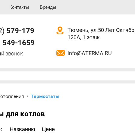
Контакты
Бренды
2)
579-179
Тюмень, ул.50 Лет Октябр
120А, 1 этаж
)
549-1659
Info@ATERMA.RU
й звонок
 отопления
/
  Термостаты
ы для котлов
:
Названию
Цене