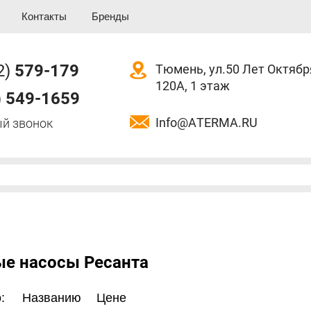
Контакты
Бренды
2)
579-179
Тюмень, ул.50 Лет Октябр
120А, 1 этаж
)
549-1659
Info@ATERMA.RU
й звонок
е насосы Ресанта
:
Названию
Цене