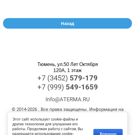
Назад
Тюмень, ул.50 Лет Октября
120А, 1 этаж
+7 (3452)
579-179
+7 (999)
549-1659
Info@ATERMA.RU
© 2014-2026 . Все права защищены. Информация на
сайте носит информационный характер и не
Этот сайт использует cookie-файлы и
является публичной офертой. Наличие, актуальные
другие технологии для улучшения его
работы. Продолжая работу с сайтом, Вы
цены и технические характеристики уточняйте у
Хорошо
разрешаете использование cookie-