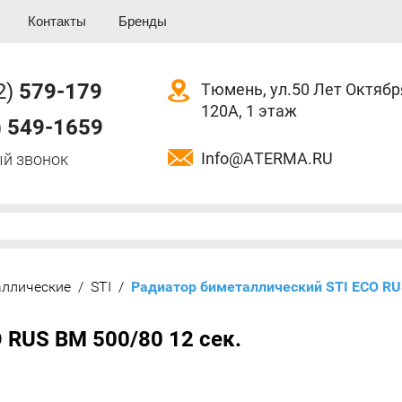
Контакты
Бренды
2)
579-179
Тюмень, ул.50 Лет Октябр
120А, 1 этаж
)
549-1659
Info@ATERMA.RU
й звонок
ллические
/
STI
/
  Радиатор биметаллический STI ECO RU
 RUS BM 500/80 12 сек.