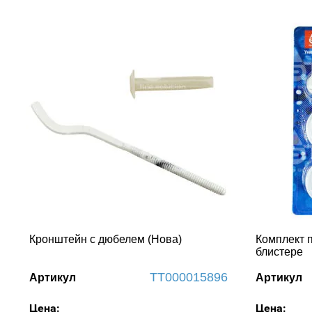
Кронштейн с дюбелем (Нова)
Комплект п
блистере
ТТ000015896
Артикул
Артикул
Цена:
Цена: