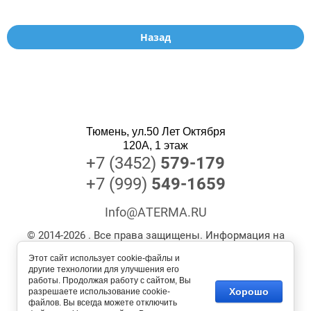
Назад
Тюмень, ул.50 Лет Октября
120А, 1 этаж
+7 (3452)
579-179
+7 (999)
549-1659
Info@ATERMA.RU
© 2014-2026 . Все права защищены. Информация на
сайте носит информационный характер и не
Этот сайт использует cookie-файлы и
является публичной офертой. Наличие, актуальные
другие технологии для улучшения его
работы. Продолжая работу с сайтом, Вы
цены и технические характеристики уточняйте у
Хорошо
разрешаете использование cookie-
менеджеров
файлов. Вы всегда можете отключить