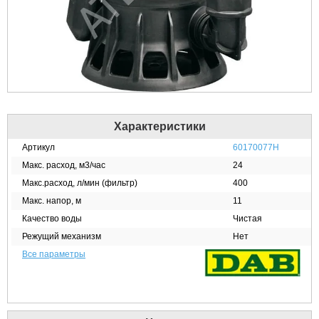
Характеристики
Артикул
60170077H
Макс. расход, м3/час
24
Макс.расход, л/мин (фильтр)
400
Макс. напор, м
11
Качество воды
Чистая
Режущий механизм
Нет
Все параметры