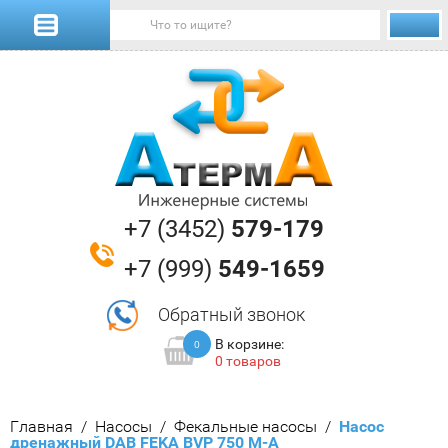
+7 (3452)
579-179
+7 (999)
549-1659
Обратный звонок
В корзине:
0
0 товаров
Главная
/
Насосы
/
Фекальные насосы
/
  Насос 
дренажный DAB FEKA BVP 750 M-A