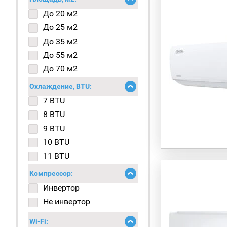
До 20 м2
До 25 м2
До 35 м2
До 55 м2
До 70 м2
До 100 м2
Охлаждение, BTU:
Более 100 м2
7 BTU
8 BTU
9 BTU
10 BTU
11 BTU
12 BTU
Компрессор:
13 BTU
Инвертор
14 BTU
Не инвертор
15 BTU
Wi-Fi:
18 BTU