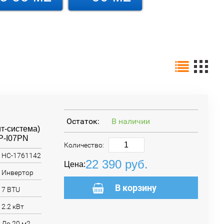
Остаток:
В наличии
т-система)
P-I07PN
Количество:
НС-1761142
22 390
руб.
Цена:
Инвертор
В корзину
7 BTU
2.2 кВт
До 20 м2