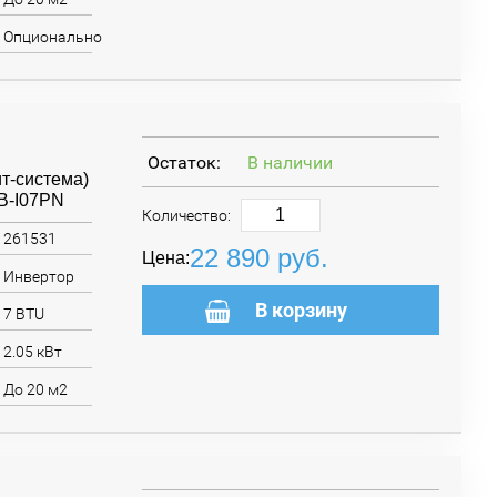
Опционально
Остаток:
В наличии
т-система)
B-I07PN
Количество:
261531
22 890
руб.
Цена:
Инвертор
В корзину
7 BTU
2.05 кВт
До 20 м2