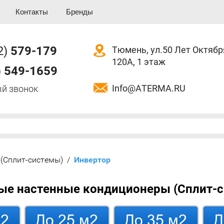
Контакты
Бренды
2)
579-179
Тюмень, ул.50 Лет Октябр
120А, 1 этаж
)
549-1659
Info@ATERMA.RU
й звонок
(Сплит-системы)
/
  Инвертор
ые настенные кондиционеры (Сплит-