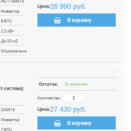
НС-1764914
26 990
руб.
Цена:
Инвертор
В корзину
8 BTU
2.2 кВт
До 25 м2
Опционально
Остаток:
В наличии
т-система)
Количество:
27 430
руб.
Цена:
243916
Инвертор
В корзину
7 BTU