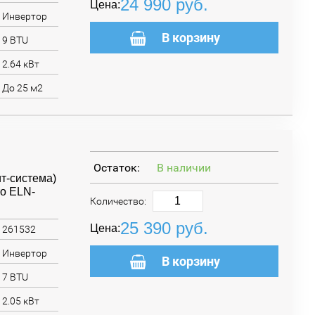
24 990
руб.
Цена:
Инвертор
В корзину
9 BTU
2.64 кВт
До 25 м2
Остаток:
В наличии
т-система)
o ELN-
Количество:
25 390
руб.
Цена:
261532
Инвертор
В корзину
7 BTU
2.05 кВт