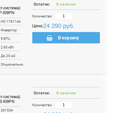
Остаток:
В наличии
т-система)
P-I09PN
Количество:
НС-1761144
24 290
руб.
Цена:
Инвертор
В корзину
9 BTU
2.65 кВт
До 25 м2
Опционально
Остаток:
В наличии
т-система)
B-I09PN
Количество:
261534